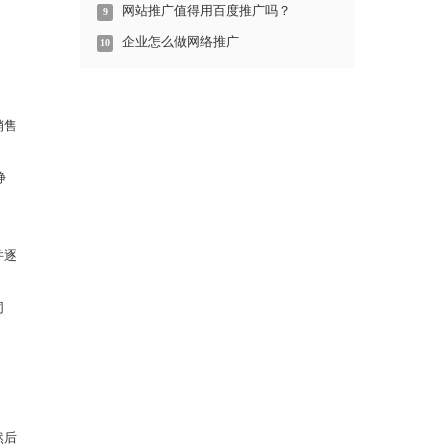
网站推广值得用百度推广吗？
9
企业怎么做网络推广
10
销售
静
并逐
同
然后