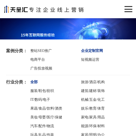
案例分类：
整站SEO推广
企业定制官网
电商平台
短视频运营
广告投放视频
行业分类：
全部
旅游/酒店/机构
服装/鞋包/纺织
建筑/建材/装饰
IT/数码/电子
机械/五金/化工
果蔬/食品/饮料/酒类
娱乐/教育/体育
美妆/母婴/医疗/保健
家电/家具/用品
汽车/配件/物流
能源/环保/材料
玩具/礼品/包装
家居/照明/办公