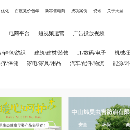
名优化
百度竞价包年
新零售电商
成功案例
资讯
关于天呈
网
电商平台
短视频运营
广告投放视频
/鞋包/纺织
建筑/建材/装饰
IT/数码/电子
机械/
医疗/保健
家电/家具/用品
汽车/配件/物流
能源/