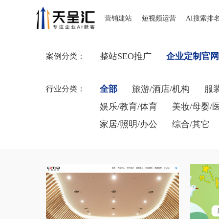
营销建站
短视频运营
AI搜索排
整站SEO推广
企业定制官
案例分类：
全部
旅游/酒店/机构
服装
行业分类：
娱乐/教育/体育
美妆/母婴/
家居/照明/办公
综合/其它