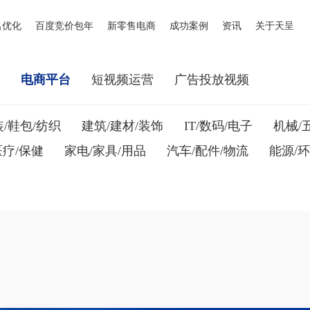
名优化
百度竞价包年
新零售电商
成功案例
资讯
关于天呈
网
电商平台
短视频运营
广告投放视频
/鞋包/纺织
建筑/建材/装饰
IT/数码/电子
机械/
医疗/保健
家电/家具/用品
汽车/配件/物流
能源/