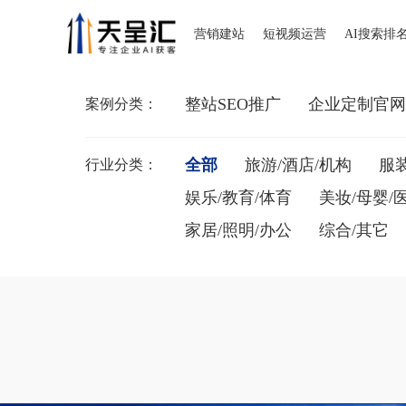
营销建站
短视频运营
AI搜索排
整站SEO推广
企业定制官
案例分类：
全部
旅游/酒店/机构
服装
行业分类：
娱乐/教育/体育
美妆/母婴/
家居/照明/办公
综合/其它