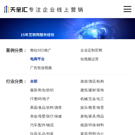
案例分类：
整站SEO推广
企业定制官网
电商平台
短视频运营
广告投放视频
行业分类：
全部
旅游/酒店/机构
服装/鞋包/纺织
建筑/建材/装饰
IT/数码/电子
机械/五金/化工
果蔬/食品/饮料/酒类
娱乐/教育/体育
美妆/母婴/医疗/保健
家电/家具/用品
汽车/配件/物流
能源/环保/材料
玩具/礼品/包装
家居/照明/办公